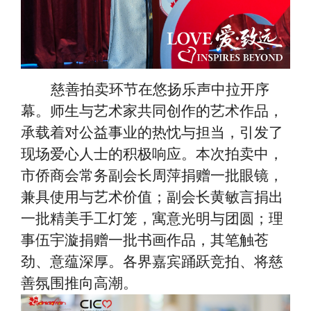
慈善拍卖环节在悠扬乐声中拉开序
幕。师生与艺术家共同创作的艺术作品，
承载着对公益事业的热忱与担当，引发了
现场爱心人士的积极响应。本次拍卖中，
市侨商会常务副会长周萍捐赠一批眼镜，
兼具使用与艺术价值；副会长黄敏言捐出
一批精美手工灯笼，寓意光明与团圆；理
事伍宇漩捐赠一批书画作品，其笔触苍
劲、意蕴深厚。各界嘉宾踊跃竞拍、将慈
善氛围推向高潮。