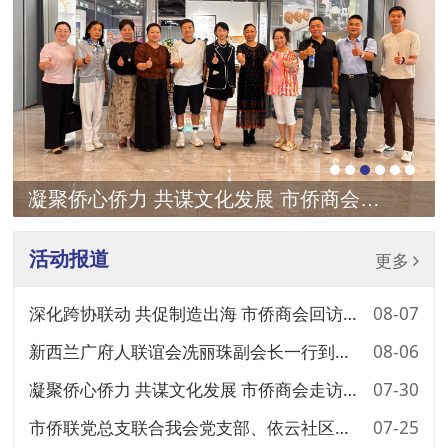
市侨商会组团赴柬开展经贸交流 出席柬埔寨佛山南海商会就职典礼并拜访多家侨团
新西兰广府人联谊会冼丽珠副会长一行到访我会
市侨联党总支联合我会党支部、依云社区党委共同开展树立和践行正确政绩观党性教育研学活动
我会常务副会长傅一鸣受聘为佛山海关第八届特约监督员
深化跨协联动 共促制造出海 市侨商会回访佛山市工业自动化行业协会 共探佛山制造全球化发展新路径
凝聚侨心侨力 共谋文化发展 市侨商会走访副会长单位浓淡文化
活动报道
更多
深化跨协联动 共促制造出海 市侨商会回访佛山市工业自动化行业协会 共探佛山制造全球化发展新路径
08-07
新西兰广府人联谊会冼丽珠副会长一行到访我会
08-06
凝聚侨心侨力 共谋文化发展 市侨商会走访副会长单位浓淡文化
07-30
市侨联党总支联合我会党支部、依云社区党委共同开展树立和践行正确政绩观党性教育研学活动
07-25