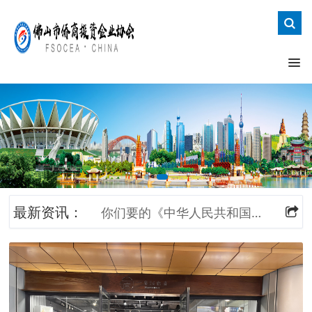
全球首个“佛山会馆”在澳洲悉尼动工
为佛山打call！省政府工作报告中多处出现佛山元素！
侨商资讯 | “侨助广东高质量发展行动”16条举措发布
广东省进一步推动竞争政策在粤港澳大湾区先行落地的实施方案
六部门出招优化跨境人民币政策
202
发展改革委 商务部令第38号 鼓励外商投资产业目录（2020年版）
习近平在“不忘初心、牢记使命”主题教育工作会议上的讲话
你们要的《中华人民共和国外商投资法》在这里
最新资讯：
如何保护侨资企业专利权？
2018-09
华侨子女回国如何接受义务教育？
2
全球首个“佛山会馆”在澳洲悉尼动工