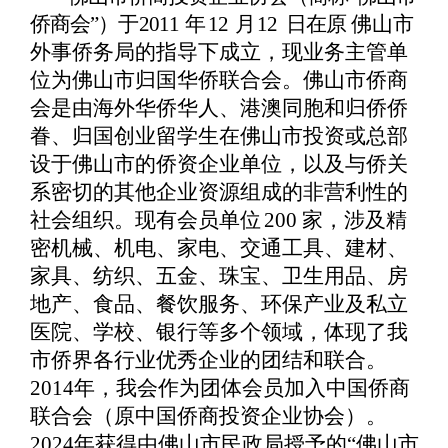
侨商会
”
）于
2011
年
12
月
12
日在原
佛山市
外事侨务局的指导下成立，现业务主管单
位为佛山市归国华侨联
合会。佛山市侨商
会是由海外华侨华人、港澳同胞和归侨侨
眷、归国创业留学生在佛山市投资或总部
设于佛山市的侨资企业单位，以及与侨关
系密切的其他企业资
源组成的非营利性的
社会组织。现有会员单位
200
家，涉及精
密机械、机电、
家电、交通工具、建材、
家具、纺织、五金、珠
宝、卫生用品、房
地产、食品、
餐饮服务、环保产业及私立
医院、学校、银行等多个领域，体现了我
市侨界各
行业优秀企业的团结和联合。
2014年，我会作为团体会员加入中国侨商
联合会
（原中国侨商投资企业协会）。
20
24
年获得由佛山市民政局授予的
“佛山市