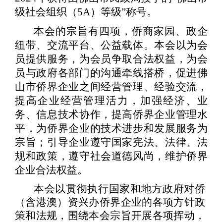
级
社会组织（
5
A）等级”称号。
本会的宗旨有四项，侨商家园、政企
纽带、
交流平台、公益载体。本会以
为会
员提供服务，为会员争取合法权益，为会
员与政府各部门的沟通牵线搭桥，
促进佛
山市侨界企业之间经营管理、经验交流，
提高企业经营管
理活力，加强
经济、业
务、信息技术协作，提高侨界企业管理水
平，为侨界企
业的技术进步
和发展服务为
宗旨；引导企业遵守国家宪法、法律、法
规和政策
，遵守社会道德风尚，维护侨界
企业合法权益。
本会以贯彻执行国家和地方政府对侨
（含港澳）资兴办
侨界企业的各项方
针政
策和法规，围绕本会宗旨开展各项挥动，