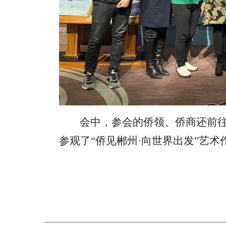
会中，参会的侨领、侨商还前
参观了
“侨见郴州·向世界出发”艺术