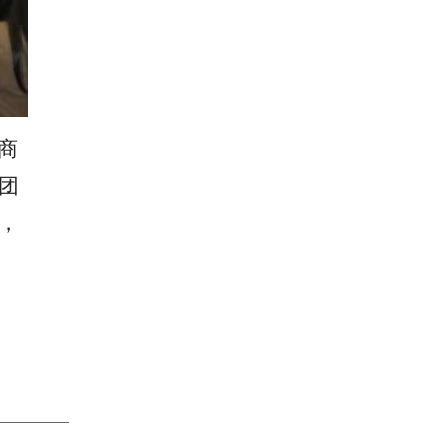
商
团
，