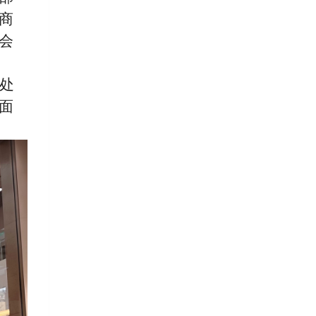
商
会
处
面