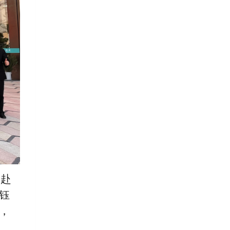
团赴
钰
，