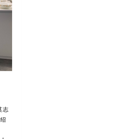
莫志
介绍
邀