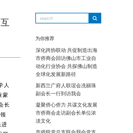
‘互
为你推荐
深化跨协联动 共促制造出海
市侨商会回访佛山市工业自
动化行业协会 共探佛山制造
全球化发展新路径
新西兰广府人联谊会冼丽珠
学人
副会长一行到访我会
业蒙
凝聚侨心侨力 共谋文化发展
会长
市侨商会走访副会长单位浓
带领
淡文化
先进
市侨联党总支联合我会党支