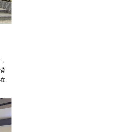
馆，
术背
画在