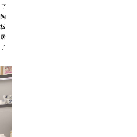
绍了
国陶
瓷板
家居
听了