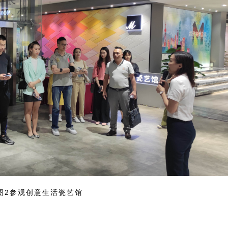
图2参观创意生活瓷艺馆