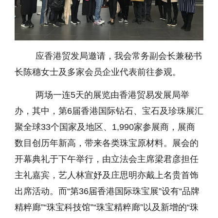
应香港贸发局邀请，我会常务副会长兼秘书
长陈穗女士及多家会员企业代表前往参观。
两场一连5天的展览由香港贸易发展局举
办，其中，第6届香港国际钻石、宝石及珍珠展汇
聚全球33个国家及地区、1,990家参展商，展商
数目创历年新高，带来各类珠宝
原材料。展会的
开幕典礼于下午举行，由立法会主席梁君彦担任
主礼嘉宾，艺人林宣妤及庄思明亦戴上名贵首饰
出席活动。而
“第
36届香港国际珠宝展”设有
“
品牌
精粹廊”“珠宝科技馆”“珠宝精粹廊”以及新增的“珠