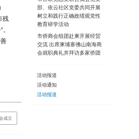
部、依云社区党委共同开展
动
树立和践行正确政绩观党性
市残
教育研学活动
”。
市侨商会组团赴柬开展经贸
慈善
交流 出席柬埔寨佛山南海商
会就职典礼并拜访多家侨团
活动报道
活动通知
活动报道
谊会成立