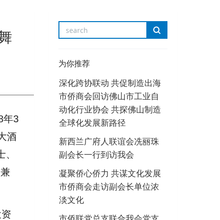
舞
为你推荐
深化跨协联动 共促制造出海
市侨商会回访佛山市工业自
动化行业协会 共探佛山制造
8年
3
全球化发展新路径
大酒
新西兰广府人联谊会冼丽珠
士、
副会长一行到访我会
（兼
凝聚侨心侨力 共谋文化发展
市侨商会走访副会长单位浓
淡文化
投资
市侨联党总支联合我会党支