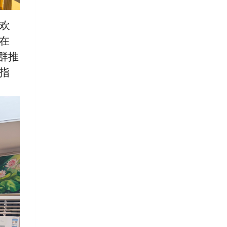
欢
在
人群推
指