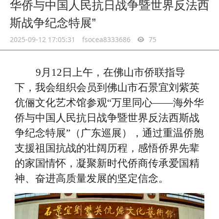
华侨与中国人民抗日战争暨世界反法西
斯战争纪念特展”
2025-09-12 17:05:31
fsocea8333686
75
9月12日上午，在佛山市侨联指导
下，我会组织会员到佛山市石景宜刘紫英
伉俪文化艺术馆参观“万里同心——海外华
侨与中国人民抗日战争暨世界反法西斯战
争纪念特展”（广东巡展），通过重温侨胞
支援祖国抗战的壮阔历程，感悟侨界先辈
的家国情怀，凝聚新时代侨商传承爱国精
神、奋进高质量发展的坚定信念。