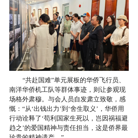
“共赴国难”单元展板的华侨飞行员、
南洋华侨机工队等群体事迹，则让参观现
场格外肃穆。与会人员自发肃立致敬，感
慨：“从‘出钱出力’到‘舍生取义’，华侨用
行动诠释了‘苟利国家生死以，岂因祸福避
趋之’的爱国精神与责任担当，这是侨界最
珍贵的精神遗产。”