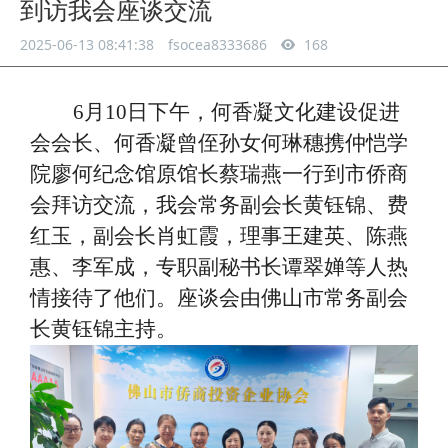
到访我会座谈交流
2025-06-13 08:41:38
fsocea8333686
168
6月10日下午，何香凝文化建设促进
会会长、何香凝曾侄孙女何琳穗携仲恺学
院廖何纪念馆原馆长蔡瑞燕一行到市侨商
会拜访交流，我会常务副会长黄钰锦、费
红玉，副会长肖虹霞，理事王建英、陈燕
惠、李军成，专职副秘书长谭翠婵等人热
情接待了他们。座谈会由佛山市常务副会
长黄钰锦主持。