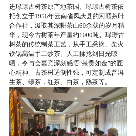
进琭璟古树茶原产地茶园。琭璟古树茶依
托创立于
1956年云南省凤庆县的河顺茶叶
合作社，汲取其深耕茶山60余载的岁月精
华，现今古树茶年产量约1000吨。琭璟古
树茶的传统制茶工艺，从手工采摘、柴火
铁锅高温手工炒茶、人工揉捻到日光晾
晒，令与会嘉宾深刻感悟“茶贵如金”的匠
心精神。古茶树适制性强，可定制成普洱
生茶、绿茶，红茶、白茶，熟茶等。