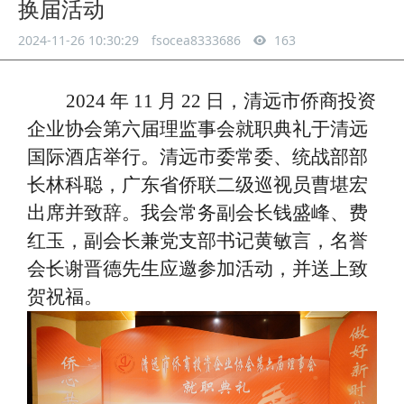
换届活动
2024-11-26 10:30:29
fsocea8333686
163
2024 年 11 月 22 日，清远市侨商投资
企业协会第六届理监事会就职典礼于清远
国际酒店举行。清远市委常委、统战部部
长林科聪，广东省侨联二级巡视员曹堪宏
出席并致辞。
我会常务副会长钱盛峰、费
红玉，副会长兼党支部书记黄敏言，名誉
会长谢晋德先生应邀参加活动，并送上致
贺祝福。