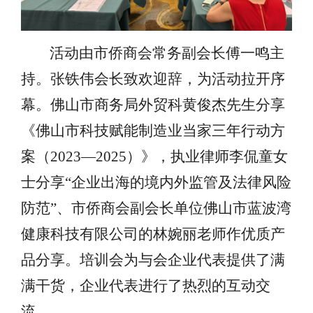
活动由市侨商会
常务
副会长
傅一鸣
主
持。张铁伟会长致欢迎辞，为活动拉开序
幕。佛山市商务局外贸科黄俊杰先生分享
《
佛山市科技赋能制造业当家三年行动方
案（
2023—2025）
》
，执业律师李侃童
女
士
分享
“企业出海的境内外监管及法律风险
防范”、市侨商会
副会长单位
佛山市蓝波湾
健康科技有限公司
的
林婉丽老师
作优质产
品分享
。培训会为与会企业代表提供了满
满干货，企业代表进行了热烈的互动交
流。