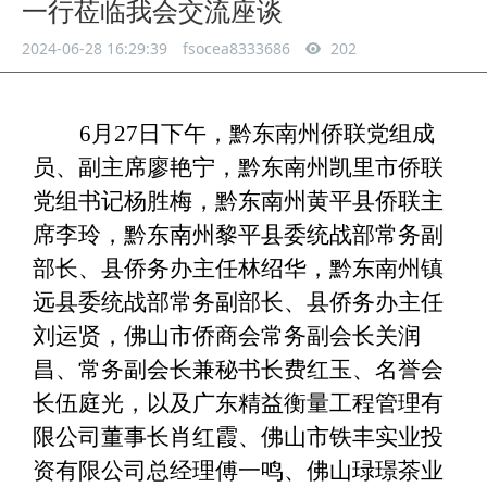
一行莅临我会交流座谈
2024-06-28 16:29:39
fsocea8333686
202
6月2
7
日下午，黔东南州侨联党组成
员、副主席廖艳宁，黔东南州凯里市侨联
党组书记杨胜梅，黔东南州黄平县侨联主
席李玲，黔东南州黎平县委统战部常务副
部长、县侨务办主任林绍华，黔东南州镇
远县委统战部常务副部长、县侨务办主任
刘运贤，佛山市侨商会常务副会长关润
昌、常务副会长兼秘书长费红玉、名誉会
长伍庭光，以及广东精益衡量工程管理有
限公司董事长肖红霞、佛山市铁丰实业投
资有限公司总经理傅一鸣、佛山琭璟茶业