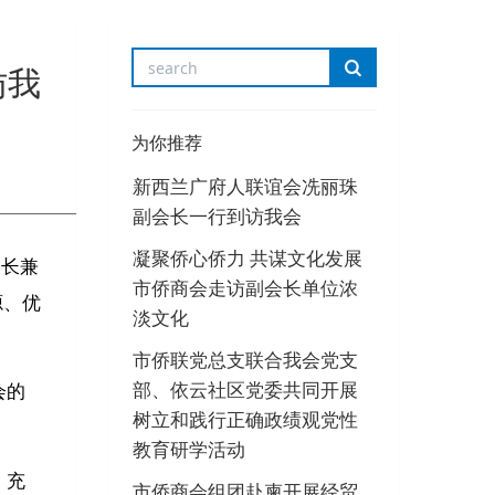
访我
为你推荐
新西兰广府人联谊会冼丽珠
副会长一行到访我会
凝聚侨心侨力 共谋文化发展
会长兼
市侨商会走访副会长单位浓
源、优
淡文化
市侨联党总支联合我会党支
部、依云社区党委共同开展
会的
树立和践行正确政绩观党性
教育研学活动
，充
市侨商会组团赴柬开展经贸