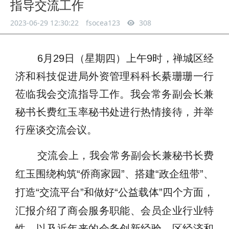
指导交流工作
2023-06-29 12:30:22
fsocea123
308
6月29日（星期四）上午9时，禅城区经
济和科技促进局外资管理科科长綦珊珊一行
莅临我会交流指导工作。我会常务副会长兼
秘书长费红玉率秘书处进行热情接待，并举
行座谈交流会议。
交流会上，我会常务副会长
兼秘书长费
红玉围绕构筑
“
侨商家园
”
、搭建
“
政企纽带
”
、
打造
“
交流平台
”
和做好
“
公益载体
”
四个方面，
汇报
介绍了商会服务职能、会员企业行业特
性，以及近年来的会务创新经验。区经济和