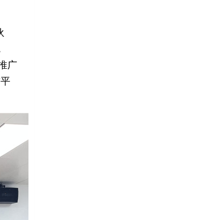
伙
流
推广
作平