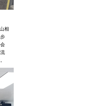
山相
一步
；会
交流
亲。