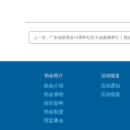
上一页
: 广东省侨商会15周年纪念大会圆满举行 | 我会荣获侨企杰出抗疫单位奖、会员企业荣获侨商杰出青年奖、
协会简介
活动报道
协会介绍
活动通知
协会章程
活动报道
组织架构
协会制度
理监事会