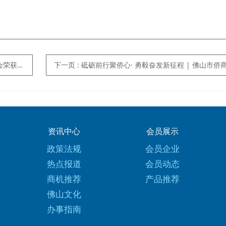
优秀会员企业奖
下一页
: 砥砺前行聚侨心· 勇毅奋发新征程 | 佛山市侨商投资企业协会十一周年晚会圆满举行；张铁伟先生荣任第四
资讯中心
会员展示
政策法规
会员企业
热点报道
会员动态
商机推荐
产品推荐
佛山文化
办事指南