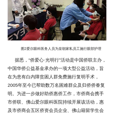
图2爱尔眼科医务人员为皇朝家私员工施行眼部护理
据悉，
“
侨爱心
·光明行
”活动是中国侨联主办，
中国华侨公益基金承办的一项大型公益活动，旨
在为患有白内障贫困人群免费施行复明手术，
2005年至今已帮助数万名困难群众及归侨侨眷复
明。为进一步做好助侨惠侨工作，市侨商会携手
市侨联、
佛山爱尔眼科医院
持续开展该活动，惠
及市侨商会五区侨资会员企业、佛山籍留学生会