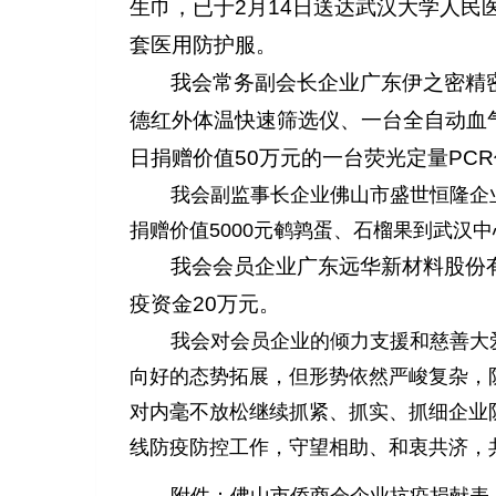
生巾，已于2月14日送达武汉大学人民医
套医用防护服。
我会常务副会长企业广东伊之密精密
德红外体温快速筛选仪、一台全自动血
日捐赠价值50万元的一台荧光定量PC
我会副监事长企业佛山市盛世恒隆企
捐赠价值5000元鹌鹑蛋、石榴果到武汉
我会会员企业广东远华新材料股份
疫资金20万元。
我会对会员企业的倾力支援和慈善大
向好的态势拓展
，但形势依然严峻复杂，
对内毫不放松继续抓紧、抓实、抓细企业
线防疫防控工作，守望相助、和衷共济，