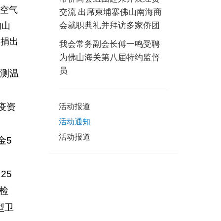
牌空气
交流 出席柬埔寨佛山南海商
会就职典礼并拜访多家侨团
的山
日捐出
我会常务副会长傅一鸣受聘
为佛山海关第八届特约监督
员
子测温
活动报道
疫资
活动通知
活动报道
金5
25
检
型卫