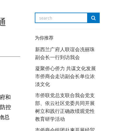
通
为你推荐
新西兰广府人联谊会冼丽珠
副会长一行到访我会
凝聚侨心侨力 共谋文化发展
市侨商会走访副会长单位浓
淡文化
市侨联党总支联合我会党支
府和
部、依云社区党委共同开展
防控
树立和践行正确政绩观党性
物总
教育研学活动
市侨商会组团赴柬开展经贸