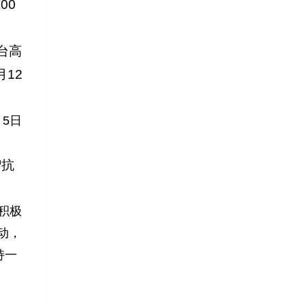
00
台高
12
月5日
赠抗
积极
动，
持一