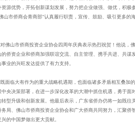
外资源优势，开拓创新谋划发展，努力把企业做强、做优，积极
佛山市侨商会青商部”认真履行职责，宣传、鼓励、吸引更多的
办对佛山市侨商投资企业协会四周年庆典表示热烈祝贺！他说，
山的侨资企业和侨商加强联谊交流、自主管理、携手共进、共谋
山事业的兴旺发达提供了有力支持。
展既面临大有作为的重大战略机遇期，也面临诸多矛盾相互叠加
跟中央决策部署，在进一步深化改革的大潮中抓住机遇，勇于面
的转型升级和创新发展。他最后表示，广东省侨办仍将一如既往
侨务局、佛山市侨商投资企业协会和广大侨商共同努力，汇聚侨
复兴的中国梦做出更大贡献。