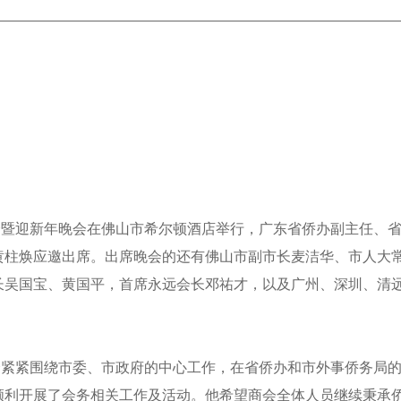
年会暨迎新年晚会在佛山市希尔顿酒店举行，广东省侨办副主任、
黄柱焕应邀出席。出席晚会的还有佛山市副市长麦洁华、市人大
长吴国宝、黄国平，首席永远会长邓祐才，以及广州、深圳、清
会紧紧围绕市委、市政府的中心工作，在省侨办和市外事侨务局
顺利开展了会务相关工作及活动。他希望商会全体人员继续秉承