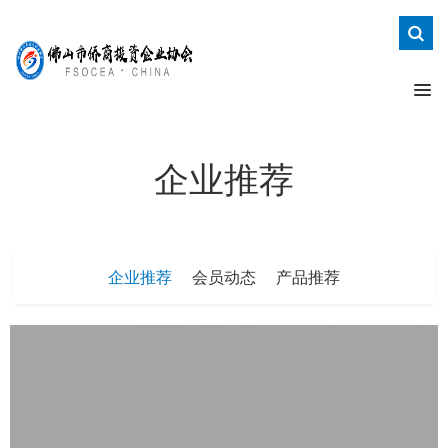
企业推荐
企业推荐
会员动态
产品推荐