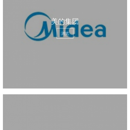
美的集团
浏览