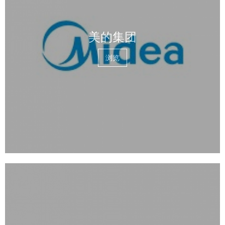
美的集团
浏览