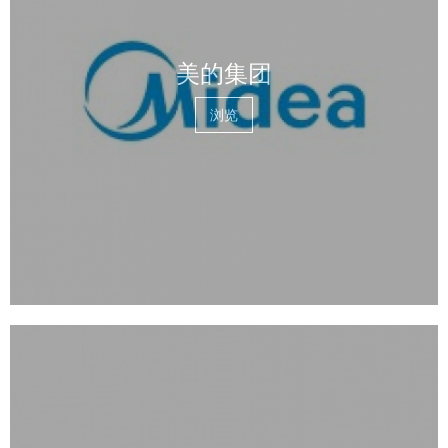
美的集团
浏览