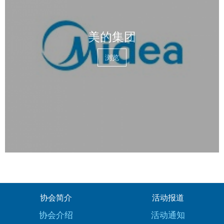
美的集团
浏览
协会简介
活动报道
协会介绍
活动通知