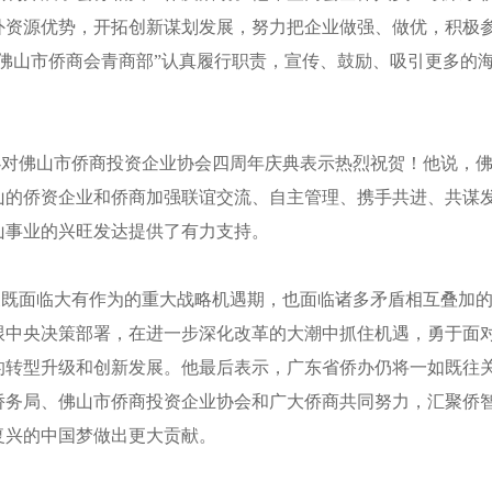
外资源优势，开拓创新谋划发展，努力把企业做强、做优，积极
佛山市侨商会青商部”认真履行职责，宣传、鼓励、吸引更多的
办对佛山市侨商投资企业协会四周年庆典表示热烈祝贺！他说，
山的侨资企业和侨商加强联谊交流、自主管理、携手共进、共谋
山事业的兴旺发达提供了有力支持。
展既面临大有作为的重大战略机遇期，也面临诸多矛盾相互叠加
跟中央决策部署，在进一步深化改革的大潮中抓住机遇，勇于面
的转型升级和创新发展。他最后表示，广东省侨办仍将一如既往
侨务局、佛山市侨商投资企业协会和广大侨商共同努力，汇聚侨
复兴的中国梦做出更大贡献。