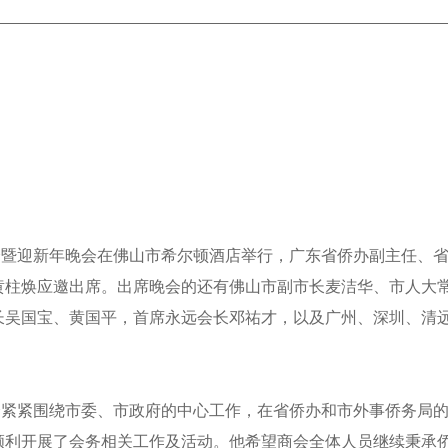
年会暨迎新年晚会在佛山市希尔顿酒店举行，广东省侨办副主任、
黄柱焕应邀出席。出席晚会的还有佛山市副市长麦洁华、市人大
长吴国宝、黄国平，首席永远会长邓祐才，以及广州、深圳、清
会紧紧围绕市委、市政府的中心工作，在省侨办和市外事侨务局
顺利开展了会务相关工作及活动。他希望商会全体人员继续秉承